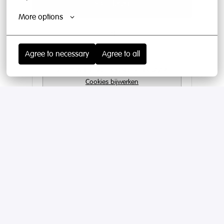
Solliciteren
More options
of
Agree to necessary
Agree to all
APPLY WITH INDEED
ONBESCHIKBAAR
Cookies bijwerken
Deel vacature
Managed by The Hospitality Recruiters