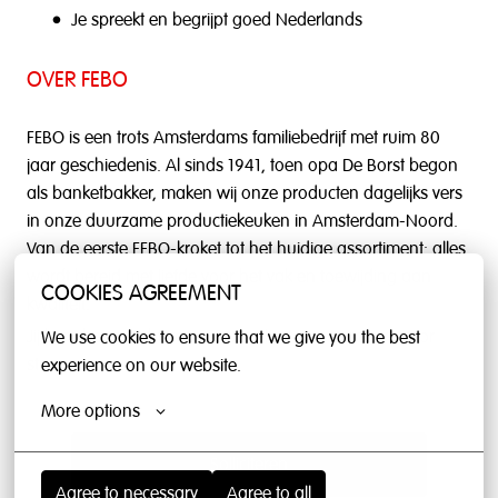
Je spreekt en begrijpt goed Nederlands
OVER FEBO
FEBO is een trots Amsterdams familiebedrijf met ruim 80
jaar geschiedenis. Al sinds 1941, toen opa De Borst begon
als banketbakker, maken wij onze producten dagelijks vers
in onze duurzame productiekeuken in Amsterdam-Noord.
Van de eerste FEBO-kroket tot het huidige assortiment: alles
wordt bereid met liefde voor het vak en toewijding aan
COOKIES AGREEMENT
kwaliteit.
Jij bent het gezicht van FEBO en laat zien waar we voor
We use cookies to ensure that we give you the best 
staan.
experience on our website.
More options
Solliciteren
Agree to necessary
Agree to all