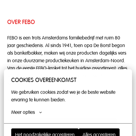
OVER FEBO
FEBO is een trots Amsterdams familiebedrijf met ruim 80
jaar geschiedenis. Al sinds 1941, toen opa De Borst begon
als banketbakker, maken wij onze producten dagelijks vers
in onze duurzame productiekeuken in Amsterdam-Noord.
Van de eerste FEBO-kroket tot het huidige assortiment: alles
wordt bereid met liefde voor het vak en toewijding aan
COOKIES OVEREENKOMST
kwaliteit.
Jij bent het gezicht van FEBO en laat zien waar we voor
We gebruiken cookies zodat we je de beste website 
staan.
ervaring te kunnen bieden.
Meer opties
Solliciteren
Het noodzakelijke accepteren
Alles accepteren