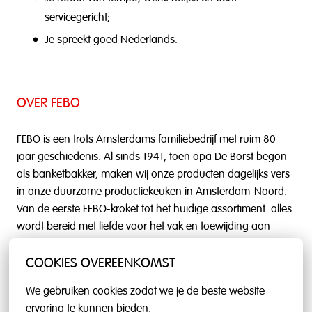
servicegericht;
Je spreekt goed Nederlands.
OVER FEBO
FEBO is een trots Amsterdams familiebedrijf met ruim 80
jaar geschiedenis. Al sinds 1941, toen opa De Borst begon
als banketbakker, maken wij onze producten dagelijks vers
in onze duurzame productiekeuken in Amsterdam-Noord.
Van de eerste FEBO-kroket tot het huidige assortiment: alles
wordt bereid met liefde voor het vak en toewijding aan
kwaliteit.
COOKIES OVEREENKOMST
Jij bent het gezicht van FEBO en laat zien waar we voor
staan.
We gebruiken cookies zodat we je de beste website 
ervaring te kunnen bieden.