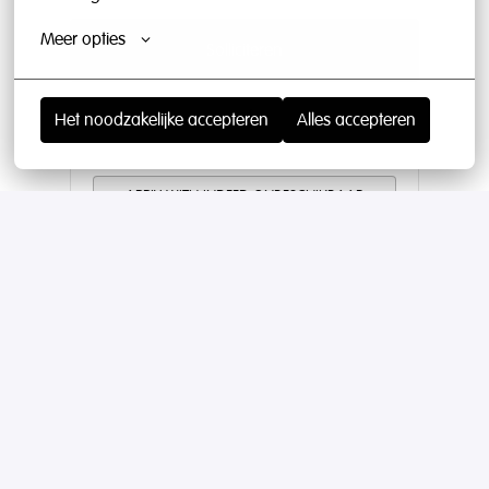
Meer opties
Solliciteren
of
Het noodzakelijke accepteren
Alles accepteren
APPLY WITH INDEED
ONBESCHIKBAAR
Cookies bijwerken
Deel vacature
Managed by The Hospitality Recruiters